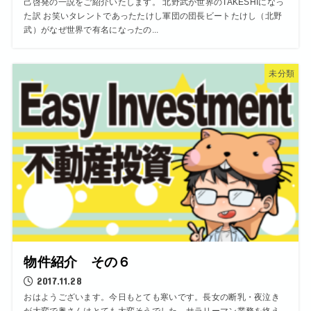
己啓発の一説をご紹介いたします。 北野武が世界のTAKESHIになっ
た訳 お笑いタレントであったたけし軍団の団長ビートたけし（北野
武）がなぜ世界で有名になったの...
未分類
物件紹介 その６
2017.11.28
おはようございます。今日もとても寒いです。長女の断乳・夜泣き