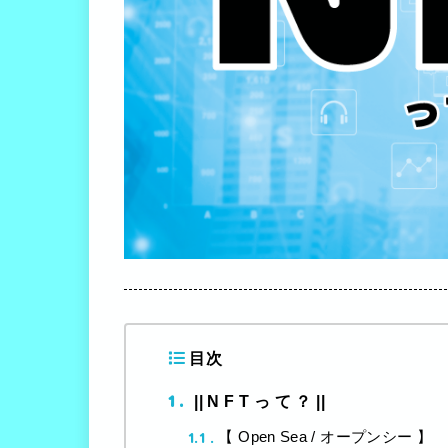
目次
1
|| N F T っ て ？ ||
1.1
【 Open Sea / オープンシー 】