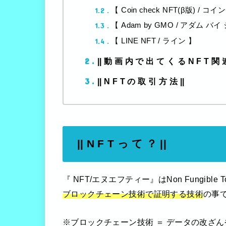
1.2
【 Coin check NFT(β版) /
1.3
【 Adam by GMO / アダム バ
1.4
【 LINE NFT / ライン 】
2
|| 動 画 内 で 出 て く る N F T 関 
3
|| N F T の 取 引 方 法 ||
|| N F T っ て ？ ||
『 NFT/エヌエフティー』はNon Fungible 
ブロックチェーン技術で証明する技術
の事
※ブロックチェーン技術 ＝ データの改ざ