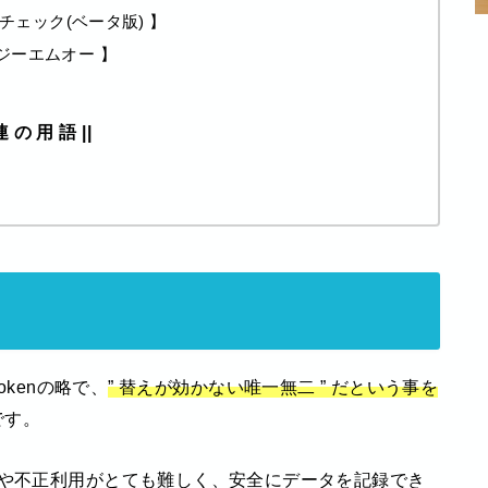
 コインチェック(ベータ版) 】
イ ジーエムオー 】
連 の 用 語 ||
Tokenの略で、
” 替えが効かない唯一無二 ” だという事を
です。
んや不正利用がとても難しく、安全にデータを記録でき